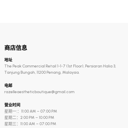
商店信息
地址
The Peak Commercial Retail 1-1-7 (1st Floor), Persiaran Halia 3,
Tanjung Bungah, 11200 Penang, Malaysia.
电邮
razelleaestheticboutique@gmail.com
营业时间
星期一:：11:00 AM – 07:00 PM
星期二：2:00 PM – 10:00 PM
星期三：11:00 AM – 07:00 PM