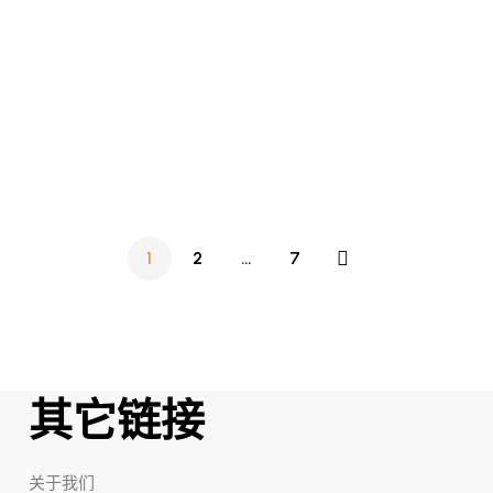
RM
165.00
RM
175.00
Spot-Less Stick
Essential Camomile skin
1
2
…
7
其它链接
关于我们