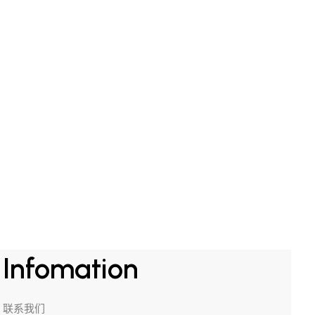
RM
175.00
 tonic
Essential Cleansing emulsion with
camomile
Infomation
联系我们