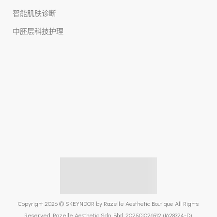
智能肌肤诊断
中胚层科技护理
Copyright 2026 © SKEYNDOR by Razelle Aesthetic Boutique All Rights
Reserved. Razelle Aesthetic Sdn. Bhd. 202501026912 (1628324-D)