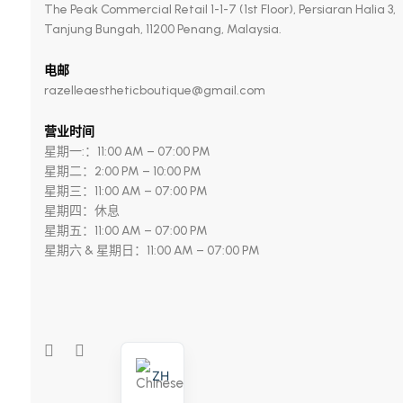
The Peak Commercial Retail 1-1-7 (1st Floor), Persiaran Halia 3,
Tanjung Bungah, 11200 Penang, Malaysia.
电邮
razelleaestheticboutique@gmail.com
营业时间
星期一:：11:00 AM – 07:00 PM
星期二：2:00 PM – 10:00 PM
星期三：11:00 AM – 07:00 PM
星期四：休息
星期五：11:00 AM – 07:00 PM
星期六 & 星期日：11:00 AM – 07:00 PM
ZH