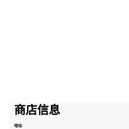
RM
165.00
Wheat germ oil nourishing cream
商店信息
地址