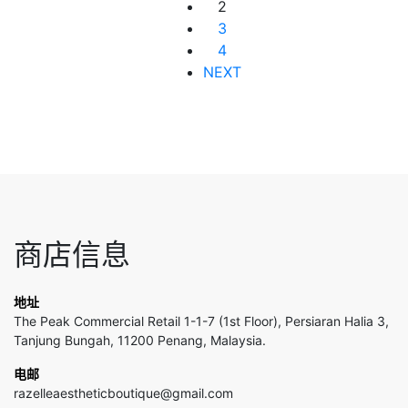
2
3
4
NEXT
商店信息
地址
The Peak Commercial Retail 1-1-7 (1st Floor), Persiaran Halia 3,
Tanjung Bungah, 11200 Penang, Malaysia.
电邮
razelleaestheticboutique@gmail.com