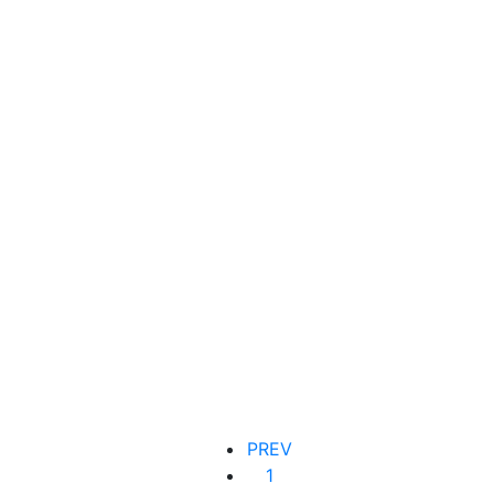
RM
525.00
City Pollution Barrier – Boosting serum
PREV
1