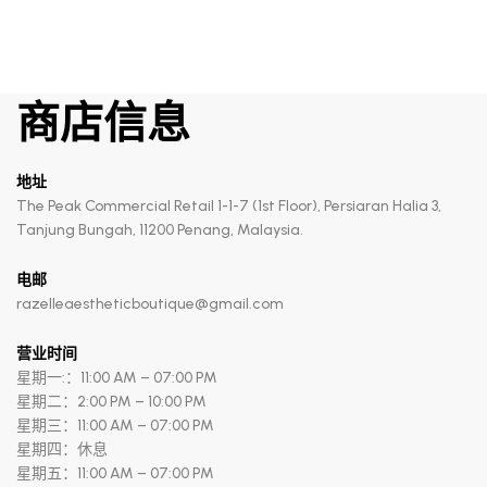
商店信息
地址
The Peak Commercial Retail 1-1-7 (1st Floor), Persiaran Halia 3,
Tanjung Bungah, 11200 Penang, Malaysia.
电邮
razelleaestheticboutique@gmail.com
营业时间
星期一:：11:00 AM – 07:00 PM
星期二：2:00 PM – 10:00 PM
星期三：11:00 AM – 07:00 PM
星期四：休息
星期五：11:00 AM – 07:00 PM