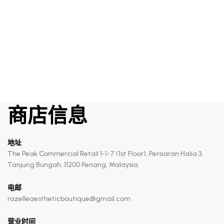
RM
535.00
Intensive Repairing Serum-in-cream
商店信息
地址
The Peak Commercial Retail 1-1-7 (1st Floor), Persiaran Halia 3,
Tanjung Bungah, 11200 Penang, Malaysia.
电邮
razelleaestheticboutique@gmail.com
营业时间